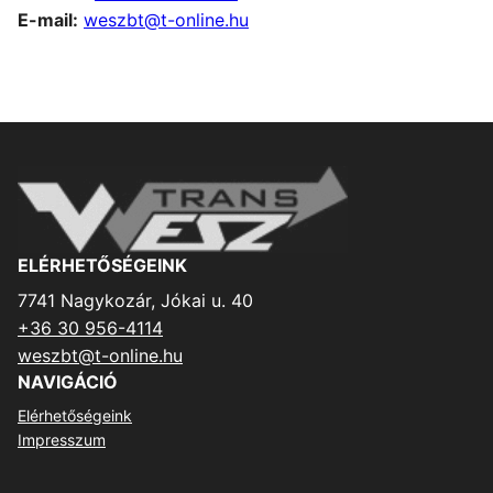
E-mail:
weszbt@t-online.hu
ELÉRHETŐSÉGEINK
7741 Nagykozár, Jókai u. 40
+36 30 956-4114
weszbt@t-online.hu
NAVIGÁCIÓ
Elérhetőségeink
Impresszum