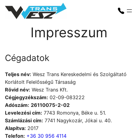
Skip
to
content
Impresszum
Cégadatok
Teljes név:
Wesz Trans Kereskedelmi és Szolgáltató
Korlátolt Felelősségű Társaság
Rövid név:
Wesz Trans Kft.
Cégjegyzékszám:
02-09-083222
Adószám:
26110075-2-02
Levelezési cím:
7743 Romonya, Béke u. 51.
Számlázási cím:
7741 Nagykozár, Jókai u. 40.
Alapítva:
2017
Telefon:
+36 30 956 4114