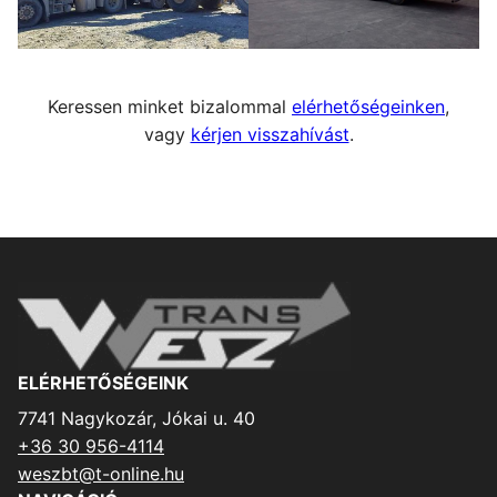
Keressen minket bizalommal
elérhetőségeinken
,
vagy
kérjen visszahívást
.
ELÉRHETŐSÉGEINK
7741 Nagykozár, Jókai u. 40
+36 30 956-4114
weszbt@t-online.hu