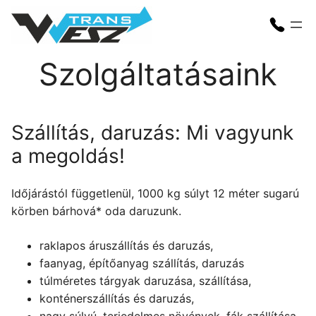
Skip
to
content
Szolgáltatásaink
Szállítás, daruzás: Mi vagyunk
a megoldás!
Időjárástól függetlenül, 1000 kg súlyt 12 méter sugarú
körben bárhová* oda daruzunk.
raklapos áruszállítás és daruzás,
faanyag, építőanyag szállítás, daruzás
túlméretes tárgyak daruzása, szállítása,
konténerszállítás és daruzás,
nagy súlyú, terjedelmes növények, fák szállítása